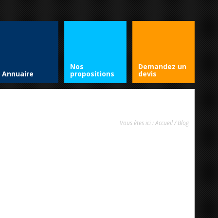
Nos
Demandez un
Annuaire
propositions
devis
Vous êtes ici :
Accueil
/
Blog