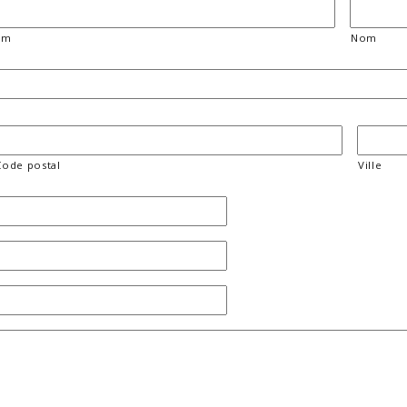
om
Nom
Code postal
Ville