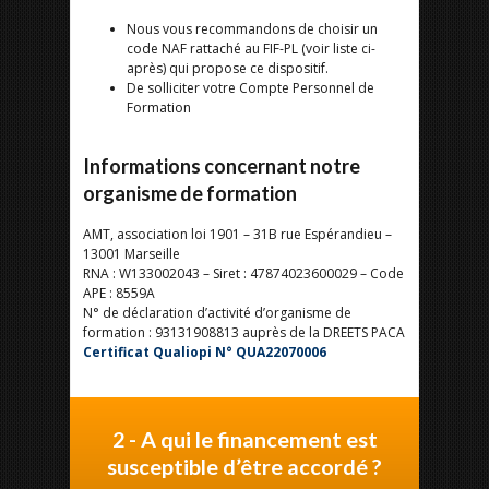
Nous vous recommandons de choisir un
code NAF rattaché au FIF-PL (voir liste ci-
après) qui propose ce dispositif.
De solliciter votre Compte Personnel de
Formation
Informations concernant notre
organisme de formation
AMT, association loi 1901 – 31B rue Espérandieu –
13001 Marseille
RNA : W133002043 – Siret : 47874023600029 – Code
APE : 8559A
N° de déclaration d’activité d’organisme de
formation : 93131908813 auprès de la DREETS PACA
Certificat Qualiopi N° QUA22070006
2 - A qui le financement est
susceptible d’être accordé ?