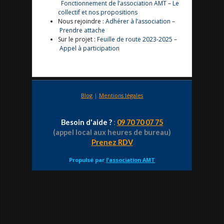
Fonctionnement de l’association AMT
–
Le
collectif et nos propositions
Nous rejoindre :
Adhérer à l’association
–
Prendre attache
Sur le projet :
Feuille de route 2023-2025
–
Appel à participation
Blog
|
Mentions légales
Besoin d'aide ?
:
09 70 70 07 75
(appel local aux heures de bureau)
Prenez RDV
Propulsé par
l'association AMT