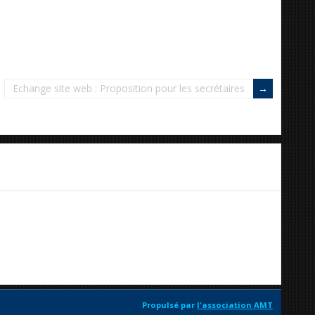
Echange site web : Proposition pour les secrétaires
Propulsé par
l'association AMT