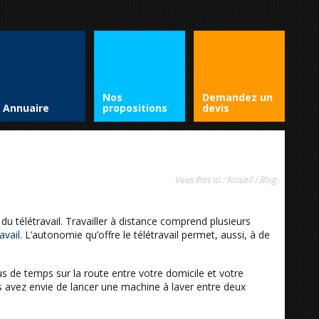
Nos
Demandez un
Annuaire
propositions
devis
Vous êtes ici :
Accueil
/
Blog
n du télétravail. Travailler à distance comprend plusieurs
avail
. L’autonomie qu’offre le télétravail permet, aussi, à de
s de temps sur la route entre votre domicile et votre
us avez envie de lancer une machine à laver entre deux