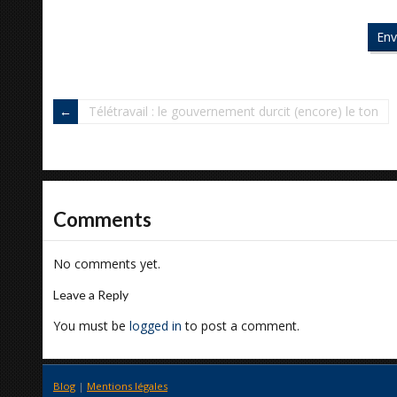
Télétravail : le gouvernement durcit (encore) le ton
Comments
No comments yet.
Leave a Reply
You must be
logged in
to post a comment.
Blog
|
Mentions légales