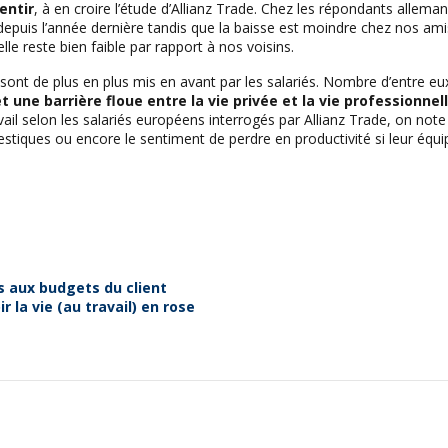
entir
, à en croire l’étude d’Allianz Trade. Chez les répondants allemands
uis l’année dernière tandis que la baisse est moindre chez nos amis it
le reste bien faible par rapport à nos voisins.
il sont de plus en plus mis en avant par les salariés. Nombre d’entre e
t une barrière floue entre la vie privée et la vie professionnel
ail selon les salariés européens interrogés par Allianz Trade, on note
omestiques ou encore le sentiment de perdre en productivité si leur équ
s aux budgets du client
r la vie (au travail) en rose