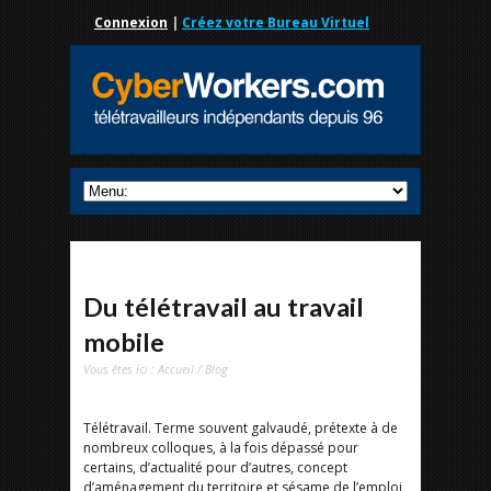
Connexion
|
Créez votre Bureau Virtuel
Du télétravail au travail
mobile
Vous êtes ici :
Accueil
/
Blog
Télétravail. Terme souvent galvaudé, prétexte à de
nombreux colloques, à la fois dépassé pour
certains, d’actualité pour d’autres, concept
d’aménagement du territoire et sésame de l’emploi