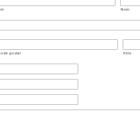
om
Nom
Code postal
Ville