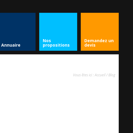
Nos
Demandez un
Annuaire
propositions
devis
Vous êtes ici :
Accueil
/
Blog