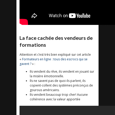
La face cachée des vendeurs de
formations
Attention et c’est très bien expliqué sur cet article
«
Formateurs en ligne : tous des escrocs qui se
gavent ?
» :
Ils vendent du rêve, ils vendent en jouant sur
la misère émotionnelle.
Ils ne savent pas de quoi ils parlent, ils
copient-collent des systèmes préconçus de
gourous américains.
Ils vendent beaucoup trop cher! Aucune
cohérence avec la valeur apportée