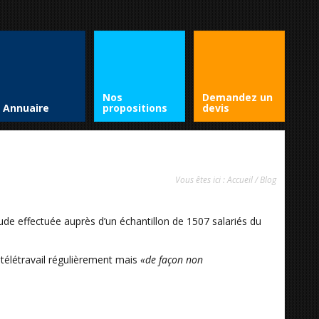
Nos
Demandez un
Annuaire
propositions
devis
Vous êtes ici :
Accueil
/
Blog
tude effectuée auprès d’un échantillon de 1507 salariés du
 télétravail régulièrement mais
«de façon non