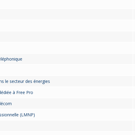
éléphonique
ns le secteur des énergies
dédiée à Free Pro
élécom
essionnelle (LMNP)