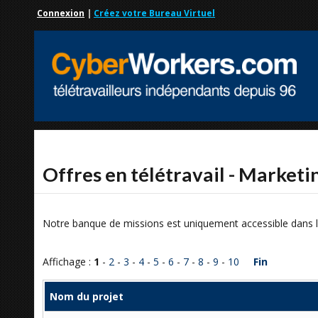
Connexion
|
Créez votre Bureau Virtuel
Offres en télétravail - Market
Notre banque de missions est uniquement accessible dans l
Affichage :
1
-
2
-
3
-
4
-
5
-
6
-
7
-
8
-
9
-
10
Fin
Nom du projet