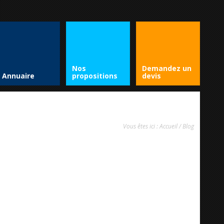
Nos
Demandez un
Annuaire
propositions
devis
Vous êtes ici :
Accueil
/
Blog