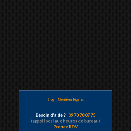
Blog
|
Mentions légales
Besoin d'aide ?
:
09 70 70 07 75
(appel local aux heures de bureau)
Prenez RDV