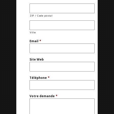
ZIP / Code postal
Ville
Email
*
Site Web
Téléphone
*
Votre demande
*