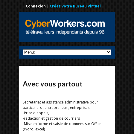
Connexion
|
Créez votre Bureau Virtuel
Avec vous partout
Secretariat et assistance administrative pour
particuliers , entrepreneur , entreprises.
-Prise d'appels,
-rédaction et gestion de courriers
-Mise en forme et saisie de données sur Office
(Word, excel)