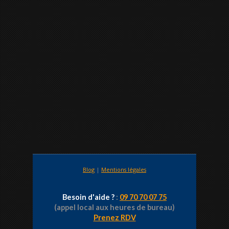
Blog
|
Mentions légales
Besoin d'aide ?
:
09 70 70 07 75
(appel local aux heures de bureau)
Prenez RDV