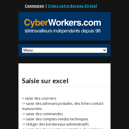
Connexion
|
Créez votre Bureau Virtuel
Saisie sur excel
> saisir des courriers
-> saisir des adresses postales, des fiches contact
manuscrites
-> saisir des commandes
-> saisir des comptes-rendus techniques
-> rédiger des bordereaux administratifs