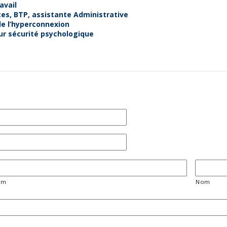
avail
tes, BTP, assistante Administrative
 de l’hyperconnexion
eur sécurité psychologique
om
Nom