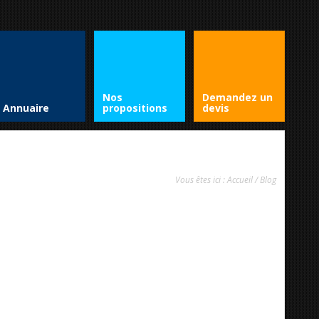
Nos
Demandez un
Annuaire
propositions
devis
Vous êtes ici :
Accueil
/
Blog