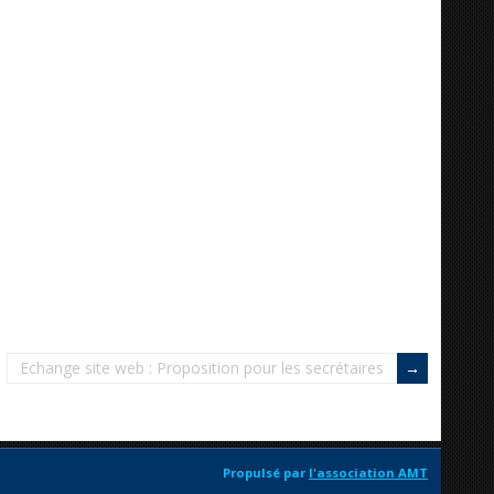
Echange site web : Proposition pour les secrétaires
Propulsé par
l'association AMT