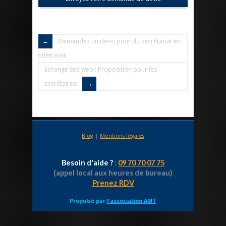
Demandez un devis pour du secrétariat en
télétravail
Echange site web : Proposition pour les
secrétaires
Blog
|
Mentions légales
Besoin d'aide ?
:
09 70 70 07 75
(appel local aux heures de bureau)
Prenez RDV
Propulsé par
l'association AMT