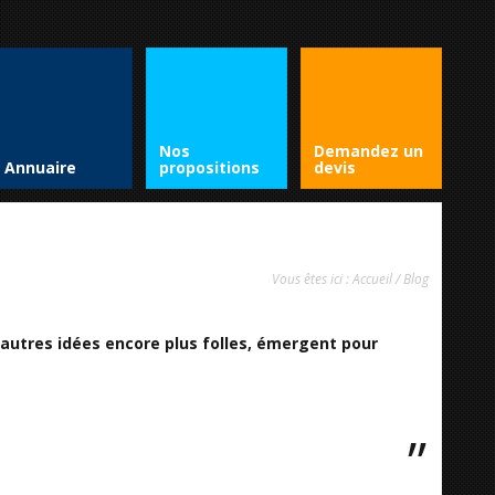
Nos
Demandez un
Annuaire
propositions
devis
Vous êtes ici :
Accueil
/
Blog
’autres idées encore plus folles, émergent pour