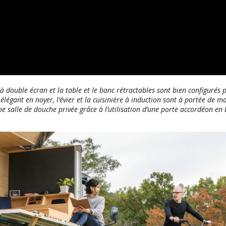
 à double écran et la table et le banc rétractables sont bien configurés 
légant en noyer, l’évier et la cuisinière à induction sont à portée de m
 salle de douche privée grâce à l’utilisation d’une porte accordéon en b