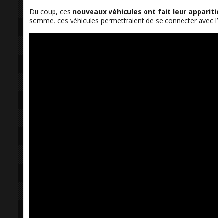
Du coup, ces
nouveaux véhicules ont fait leur appariti
somme, ces véhicules permettraient de se connecter avec l’e