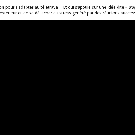
on
pour s’adapter au télétravail ! Et qui s’appuie sur une idée dite
« d’a
xtérieur et de se détacher du stress généré par des réunions success