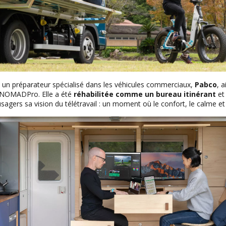
c un préparateur spécialisé dans les véhicules commerciaux,
Pabco
, 
e NOMADPro. Elle a été
réhabilitée comme un bureau itinérant
et
gers sa vision du télétravail : un moment où le confort, le calme et la