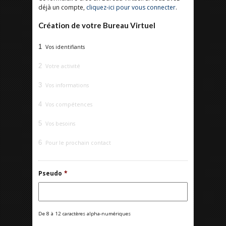
déjà un compte,
cliquez-ici pour vous connecter
.
Création de votre Bureau Virtuel
1
Vos identifiants
2
Votre activité
3
Vos informations
4
Vos compétences
5
Vos besoins
6
Pour le prochain contact
Pseudo
*
De 8 à 12 caractères alpha-numériques