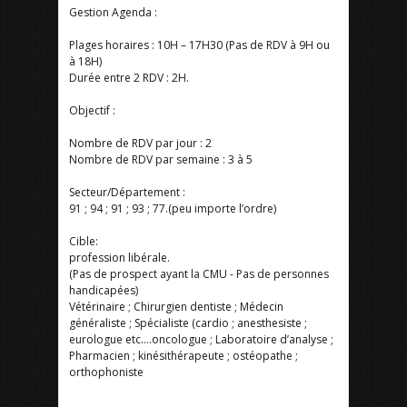
Gestion Agenda :
Plages horaires : 10H – 17H30 (Pas de RDV à 9H ou
à 18H)
Durée entre 2 RDV : 2H.
Objectif :
Nombre de RDV par jour : 2
Nombre de RDV par semaine : 3 à 5
Secteur/Département :
91 ; 94 ; 91 ; 93 ; 77.(peu importe l’ordre)
Cible:
profession libérale.
(Pas de prospect ayant la CMU - Pas de personnes
handicapées)
Vétérinaire ; Chirurgien dentiste ; Médecin
généraliste ; Spécialiste (cardio ; anesthesiste ;
eurologue etc….oncologue ; Laboratoire d’analyse ;
Pharmacien ; kinésithérapeute ; ostéopathe ;
orthophoniste