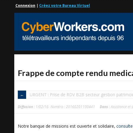
Connexion
|
Créez votre Bureau Virtuel
Frappe de compte rendu medic
URGENT : Prise de RDV B2B secteur gestion patrimo
Diffusion :
1/02/16- Numéro : 20160201100441
Dans :
Assistance et 
Notre banque de missions est ouverte et solidaire,
consulte