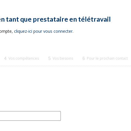
en tant que prestataire en télétravail
 compte,
cliquez-ici pour vous connecter
.
4
Vos compétences
5
Vos besoins
6
Pour le prochain contact