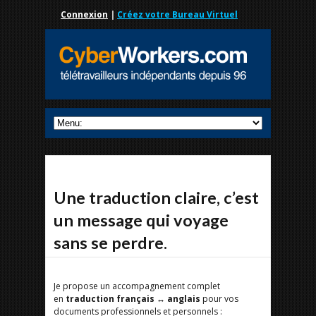
Connexion
|
Créez votre Bureau Virtuel
Une traduction claire, c’est
un message qui voyage
sans se perdre.
Je propose un accompagnement complet
en
traduction français ↔ anglais
pour vos
documents professionnels et personnels :