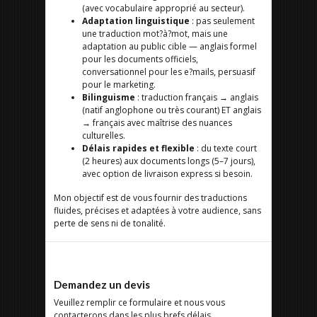
(avec vocabulaire approprié au secteur).
Adaptation linguistique
: pas seulement
une traduction mot?à?mot, mais une
adaptation au public cible — anglais formel
pour les documents officiels,
conversationnel pour les e?mails, persuasif
pour le marketing.
Bilinguisme
: traduction français → anglais
(natif anglophone ou très courant) ET anglais
→ français avec maîtrise des nuances
culturelles.
Délais rapides et flexible
: du texte court
(2 heures) aux documents longs (5–7 jours),
avec option de livraison express si besoin.
Mon objectif est de vous fournir des traductions
fluides, précises et adaptées à votre audience, sans
perte de sens ni de tonalité.
Demandez un devis
Veuillez remplir ce formulaire et nous vous
contacterons dans les plus brefs délais.