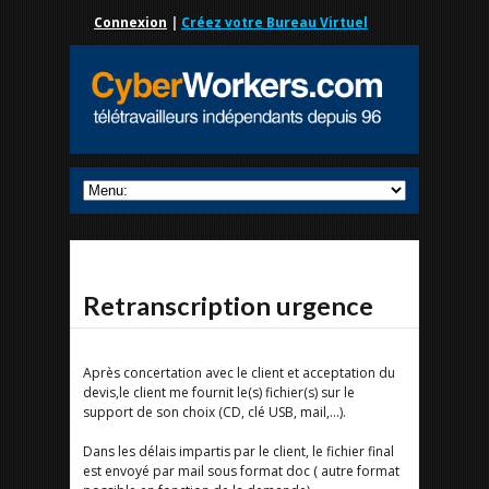
Connexion
|
Créez votre Bureau Virtuel
Retranscription urgence
Après concertation avec le client et acceptation du
devis,le client me fournit le(s) fichier(s) sur le
support de son choix (CD, clé USB, mail,...).
Dans les délais impartis par le client, le fichier final
est envoyé par mail sous format doc ( autre format