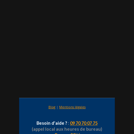
Blog
|
Mentions légales
Besoin d'aide ?
:
09 70 70 07 75
(appel local aux heures de bureau)