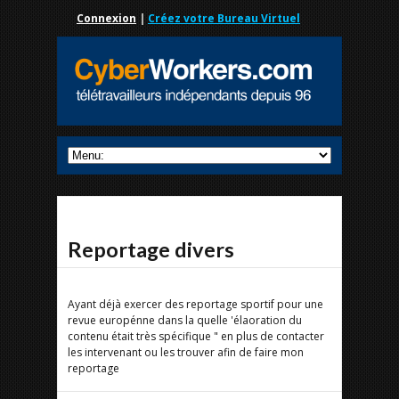
Connexion
|
Créez votre Bureau Virtuel
Reportage divers
Ayant déjà exercer des reportage sportif pour une
revue europénne dans la quelle 'élaoration du
contenu était très spécifique " en plus de contacter
les intervenant ou les trouver afin de faire mon
reportage