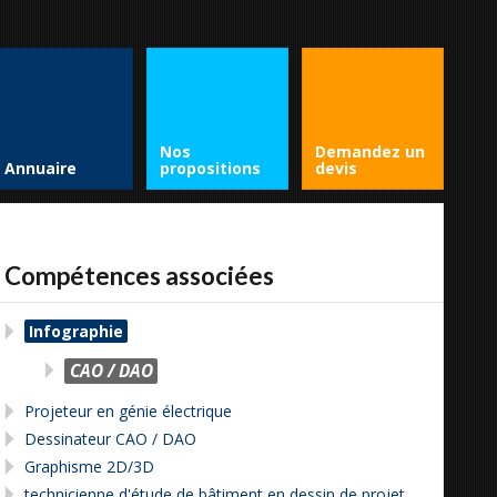
Nos
Demandez un
Annuaire
propositions
devis
Compétences associées
Infographie
CAO / DAO
Projeteur en génie électrique
Dessinateur CAO / DAO
Graphisme 2D/3D
technicienne d'étude de bâtiment en dessin de projet