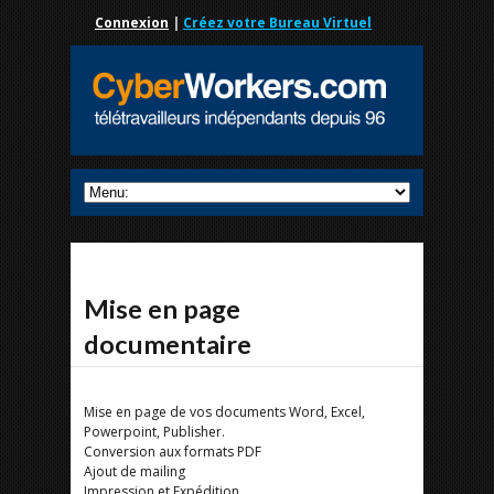
Connexion
|
Créez votre Bureau Virtuel
Mise en page
documentaire
Mise en page de vos documents Word, Excel,
Powerpoint, Publisher.
Conversion aux formats PDF
Ajout de mailing
Impression et Expédition