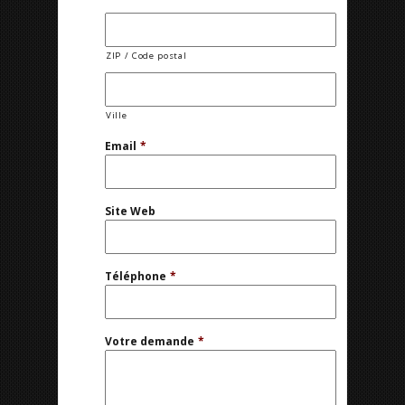
ZIP / Code postal
Ville
Email
*
Site Web
Téléphone
*
Votre demande
*