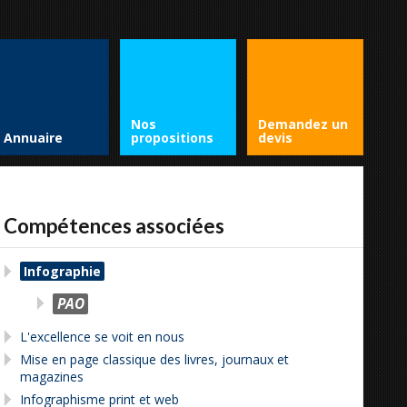
Nos
Demandez un
Annuaire
propositions
devis
Compétences associées
Infographie
PAO
L'excellence se voit en nous
Mise en page classique des livres, journaux et
magazines
Infographisme print et web