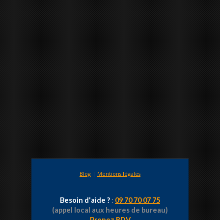
Blog
|
Mentions légales
Besoin d'aide ?
:
09 70 70 07 75
(appel local aux heures de bureau)
Prenez RDV