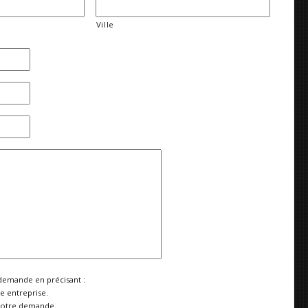
Ville
demande en précisant :
re entreprise.
votre demande.