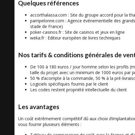
Quelques références
accorthalassa.com : Site du groupe accord pour la th
pampelonne.com : Agence événementielle des grands é
stade de France)
poker-casinos.fr : Site de casinos et jeux en ligne
weka.fr : Editeur européen de livres techniques
Nos tarifs & conditions générales de ven
De 100 à 180 euros / jour homme selon les profils (m
taille du projet avec un minimum de 1000 euros par pr
50 % d’acompte à la commande, 50 % à la pré-livrai
Logiciels spécifiques fournis par le client
Les codes restent propriété intellectuelle du client
Les avantages
Un coût extrêmement compétitif dû aux choix d’implantation
vous fournir plusieurs éléments :
Tableau de comparaison de coût avec la France et d’a