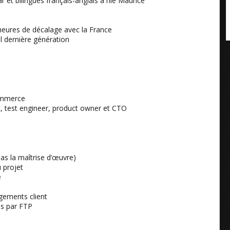
t bilingues français-anglais à l’île Maurice
2 heures de décalage avec la France
el dernière génération
ommerce
st, test engineer, product owner et CTO
as la maîtrise d’œuvre)
 projet
e
ngements client
des par FTP