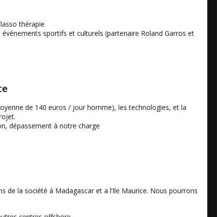
alasso thérapie
vénements sportifs et culturels (partenaire Roland Garros et
te
oyenne de 140 euros / jour homme), les technologies, et la
ojet.
son, dépassement à notre charge
s de la société à Madagascar et a l’Ile Maurice. Nous pourrons
utres centres offshore