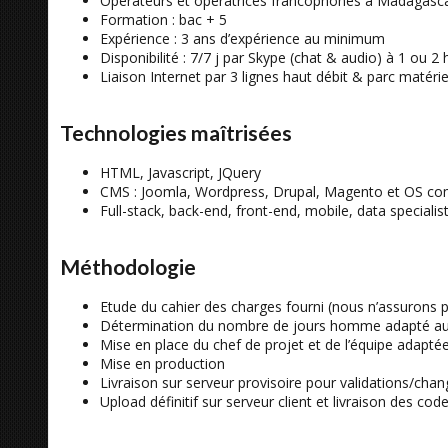
Opérateurs et opératrices francophones à Madagascar e
Formation : bac + 5
Expérience : 3 ans d’expérience au minimum
Disponibilité : 7/7 j par Skype (chat & audio) à 1 ou 
Liaison Internet par 3 lignes haut débit & parc matéri
Technologies maîtrisées
HTML, Javascript, JQuery
CMS : Joomla, Wordpress, Drupal, Magento et OS c
Full-stack, back-end, front-end, mobile, data speciali
Méthodologie
Etude du cahier des charges fourni (nous n’assurons p
Détermination du nombre de jours homme adapté au
Mise en place du chef de projet et de l’équipe adapté
Mise en production
Livraison sur serveur provisoire pour validations/cha
Upload définitif sur serveur client et livraison des co