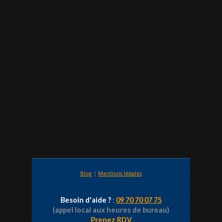
Blog
|
Mentions légales
Besoin d'aide ?
:
09 70 70 07 75
(appel local aux heures de bureau)
Prenez RDV