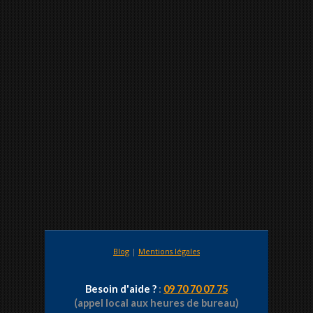
Blog
|
Mentions légales
Besoin d'aide ?
:
09 70 70 07 75
(appel local aux heures de bureau)