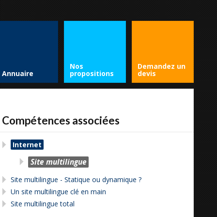
Nos
Demandez un
Annuaire
propositions
devis
Compétences associées
Internet
Site multilingue
Site multilingue - Statique ou dynamique ?
Un site multilingue clé en main
Site multilingue total