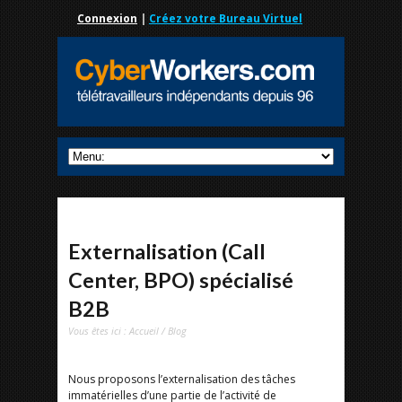
Connexion
|
Créez votre Bureau Virtuel
Externalisation (Call
Center, BPO) spécialisé
B2B
Vous êtes ici :
Accueil
/
Blog
Nous proposons l’externalisation des tâches
immatérielles d’une partie de l’activité de