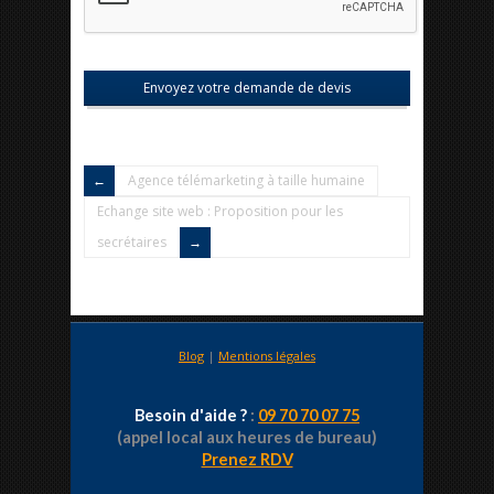
Agence télémarketing à taille humaine
Echange site web : Proposition pour les
secrétaires
Blog
|
Mentions légales
Besoin d'aide ?
:
09 70 70 07 75
(appel local aux heures de bureau)
Prenez RDV