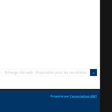
Echange site web : Proposition pour les secrétaires
Propulsé par
l'association AMT