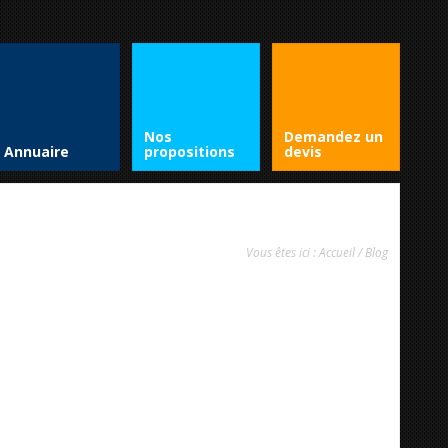
Nos
Demandez un
Annuaire
propositions
devis
Vous êtes ici :
Accueil
/
Blog