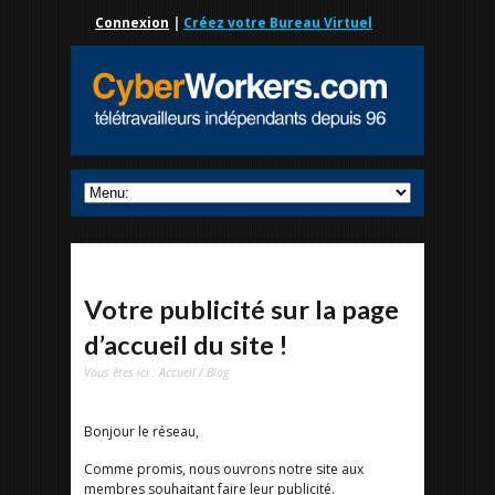
Connexion
|
Créez votre Bureau Virtuel
Votre publicité sur la page
d’accueil du site !
Vous êtes ici :
Accueil
/
Blog
Bonjour le réseau,
Comme promis, nous ouvrons notre site aux
membres souhaitant faire leur publicité.