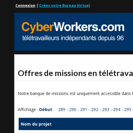
Connexion
|
Créez votre Bureau Virtuel
Offres de missions en télétrava
Notre banque de missions est uniquement accessible dans l
Affichage :
Début
289
-
290
-
291
-
292
-
293
-
294
-
295
Nom du projet