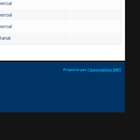
ercial
ercial
ercial
tariat
Propulsé par
l'association AMT