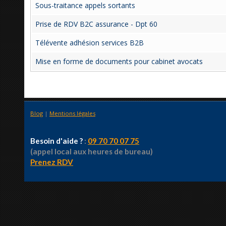
Sous-traitance appels sortants
Prise de RDV B2C assurance - Dpt 60
Télévente adhésion services B2B
Mise en forme de documents pour cabinet avocats
Blog
|
Mentions légales
Besoin d'aide ?
:
09 70 70 07 75
(appel local aux heures de bureau)
Prenez RDV