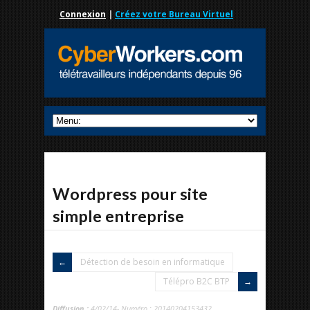
Connexion
|
Créez votre Bureau Virtuel
Wordpress pour site
simple entreprise
Détection de besoin en informatique
Télépro B2C BTP
Diffusion :
4/02/14- Numéro : 20140204153432