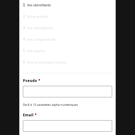
1
Vos identifiants
2
Votre activité
3
Vos informations
4
Vos compétences
5
Vos besoins
6
Pour le prochain contact
Pseudo
*
De 8 à 12 caractères alpha-numériques
Email
*