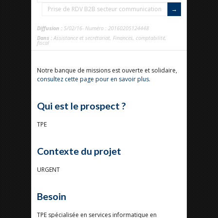
Prise de RDV B2B secteur communication
Diffusion :
5/02/16- Numéro : 20160205124448
Dans :
Assistance et secrétariat
,
Finances, comptabilité,
fiscal
Notre banque de missions est ouverte et solidaire,
consultez cette page pour en savoir plus
.
Qui est le prospect ?
TPE
Contexte du projet
URGENT
Besoin
TPE spécialisée en services informatique en