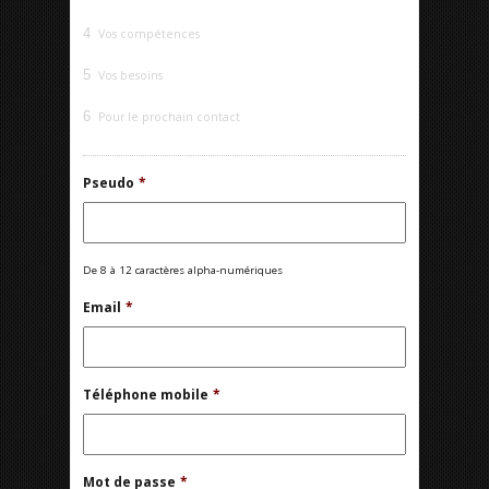
4
Vos compétences
5
Vos besoins
6
Pour le prochain contact
Pseudo
*
De 8 à 12 caractères alpha-numériques
Email
*
Téléphone mobile
*
Mot de passe
*