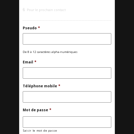
6
Pour le prochain contact
Pseudo
*
De 8 à 12 caractères alpha-numériques
Email
*
Téléphone mobile
*
Mot de passe
*
Saisir le mot de passe