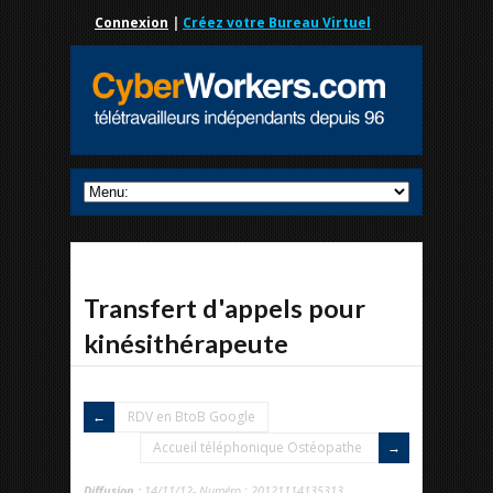
Connexion
|
Créez votre Bureau Virtuel
Transfert d'appels pour
kinésithérapeute
RDV en BtoB Google
Accueil téléphonique Ostéopathe
Diffusion :
14/11/12- Numéro : 20121114135313