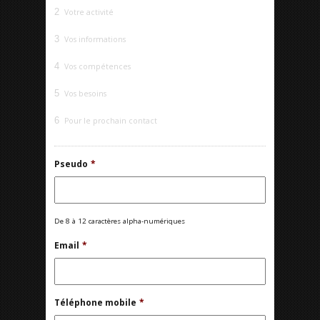
2
Votre activité
3
Vos informations
4
Vos compétences
5
Vos besoins
6
Pour le prochain contact
Pseudo
*
De 8 à 12 caractères alpha-numériques
Email
*
Téléphone mobile
*