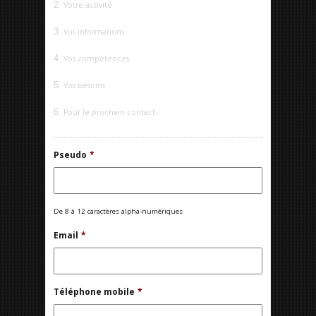
2
Votre activité
3
Vos informations
4
Vos compétences
5
Vos besoins
6
Pour le prochain contact
Pseudo
*
De 8 à 12 caractères alpha-numériques
Email
*
Téléphone mobile
*