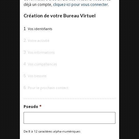
déjà un compte,
cliquez-ici pour vous connecter
.
Création de votre Bureau Virtuel
1
Vos identifiants
2
Votre activité
3
Vos informations
4
Vos compétences
5
Vos besoins
6
Pour le prochain contact
Pseudo
*
De 8 à 12 caractères alpha-numériques