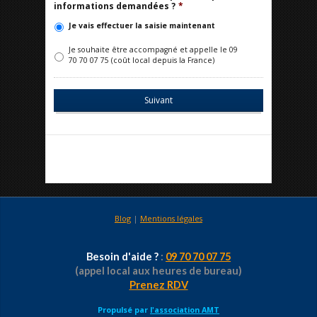
informations demandées ?
*
Je vais effectuer la saisie maintenant
Je souhaite être accompagné et appelle le 09
70 70 07 75 (coût local depuis la France)
Blog
|
Mentions légales
Besoin d'aide ?
:
09 70 70 07 75
(appel local aux heures de bureau)
Prenez RDV
Propulsé par
l'association AMT