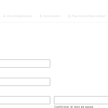
4
Vos compétences
5
Vos besoins
6
Pour le prochain contact
Confirmer le mot de passe