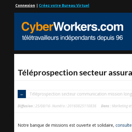
Connexion
|
Créez votre Bureau Virtuel
Téléprospection secteur assur
Téléprospection secteur communication mission lon
Diffusion :
25/08/16- Numéro : 20160825110836
Dans :
Marketing e
Notre banque de missions est ouverte et solidaire,
consulte