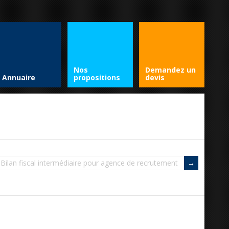
Nos
Demandez un
Annuaire
propositions
devis
Bilan fiscal intermédiaire pour agence de recrutement