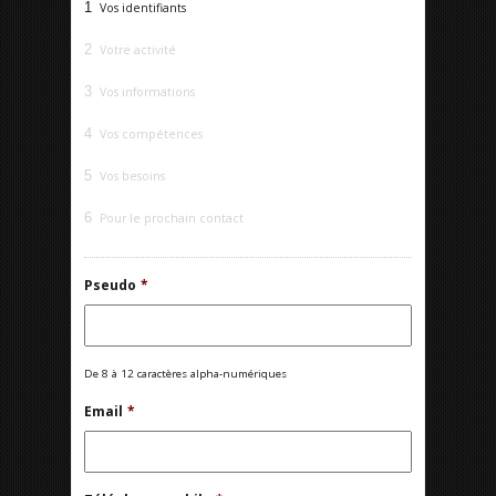
1
Vos identifiants
2
Votre activité
3
Vos informations
4
Vos compétences
5
Vos besoins
6
Pour le prochain contact
Pseudo
*
De 8 à 12 caractères alpha-numériques
Email
*