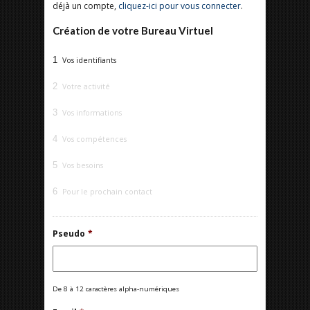
déjà un compte,
cliquez-ici pour vous connecter
.
Création de votre Bureau Virtuel
1
Vos identifiants
2
Votre activité
3
Vos informations
4
Vos compétences
5
Vos besoins
6
Pour le prochain contact
Pseudo
*
De 8 à 12 caractères alpha-numériques