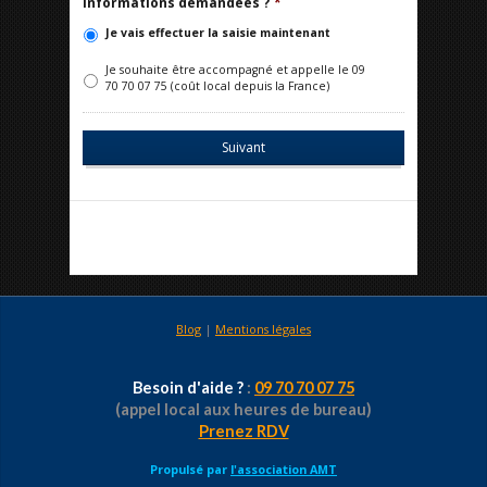
informations demandées ?
*
Je vais effectuer la saisie maintenant
Je souhaite être accompagné et appelle le 09
70 70 07 75 (coût local depuis la France)
Blog
|
Mentions légales
Besoin d'aide ?
:
09 70 70 07 75
(appel local aux heures de bureau)
Prenez RDV
Propulsé par
l'association AMT