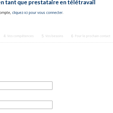
en tant que prestataire en télétravail
 compte,
cliquez-ici pour vous connecter
.
4
Vos compétences
5
Vos besoins
6
Pour le prochain contact