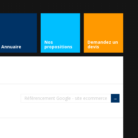
Nos
Demandez un
Annuaire
propositions
devis
Référencement Google - site ecommerce