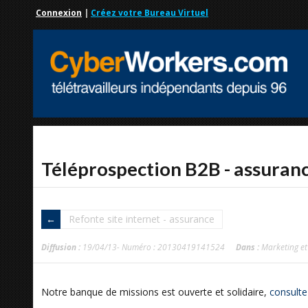
Connexion
|
Créez votre Bureau Virtuel
Téléprospection B2B - assuran
Refonte site internet - assurance
Diffusion :
19/04/13- Numéro : 20130419141524
Dans :
Marketing e
Notre banque de missions est ouverte et solidaire,
consulte