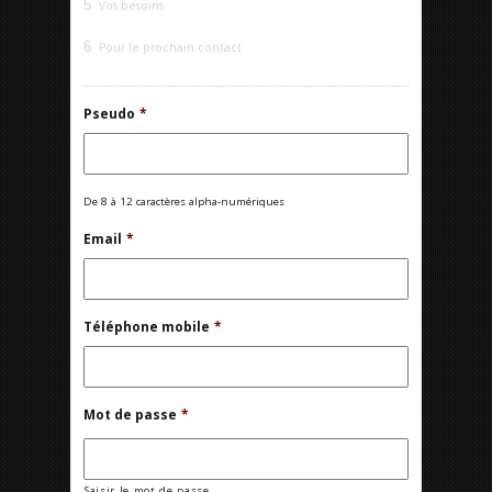
5
Vos besoins
6
Pour le prochain contact
Pseudo
*
De 8 à 12 caractères alpha-numériques
Email
*
Téléphone mobile
*
Mot de passe
*
Saisir le mot de passe