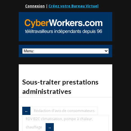
Connexion
|
Créez votre Bureau Virtuel
Sous-traiter prestations
administratives
Rédaction d'avis de consommateurs
RDV B2C climatisation, pompe à chaleur,
chauffage