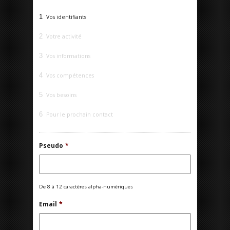
1
Vos identifiants
2
Votre activité
3
Vos informations
4
Vos compétences
5
Vos besoins
6
Pour le prochain contact
Pseudo
*
De 8 à 12 caractères alpha-numériques
Email
*